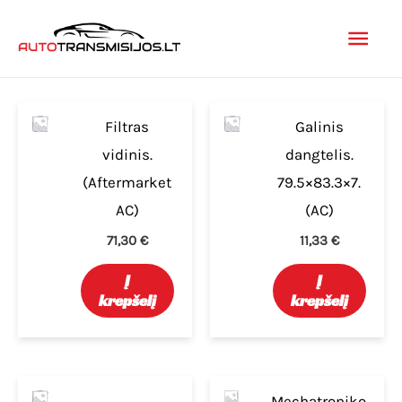
Pereiti
Pagr
prie
turinio
men
Filtras
Galinis
vidinis.
dangtelis.
(Aftermarket
79.5×83.3×7.
AC)
(AC)
71,30
€
11,33
€
Į
Į
krepšelį
krepšelį
Mechatroniko