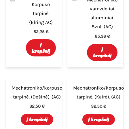
Korpuso
vamzdeliai
tarpinė
aliuminiai.
(Elring AC)
8vnt. (AC)
52,25
€
65,36
€
Į
Į
krepšelį
krepšelį
Mechatroniko/korpuso
Mechatroniko/korpuso
tarpinė. (Dešinė). (AC)
tarpinė. (Kairė). (AC)
32,50
€
32,50
€
Į krepšelį
Į krepšelį