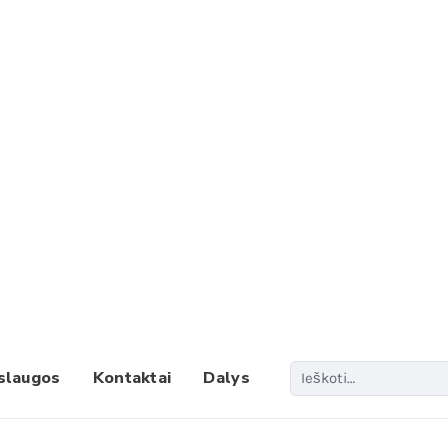
Paieš
slaugos
Kontaktai
Dalys
When 