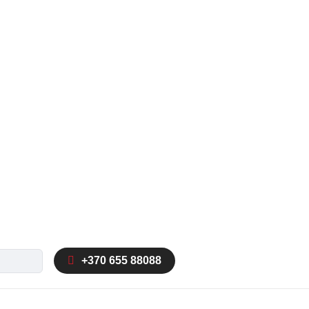
ka
+370 655 88088
autocomplete results are available use up and down arrow