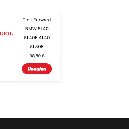
Tlok Forward
BMW 5L40
DUOTA
5L40E 4L40
5L50E
38,89
€
Daugiau