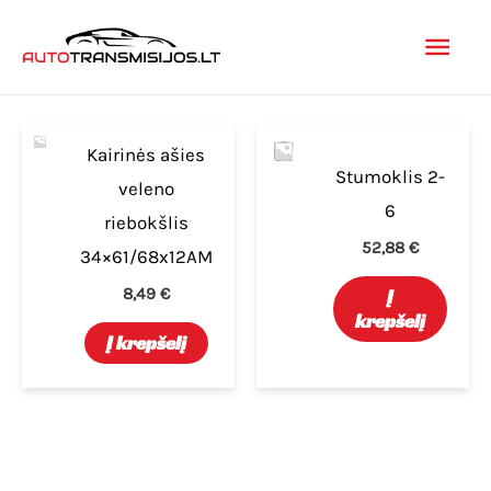
Pereiti
Pagr
prie
turinio
men
Kairinės ašies
Stumoklis 2-
veleno
6
riebokšlis
52,88
€
34×61/68x12AM
8,49
€
Į
krepšelį
Į krepšelį