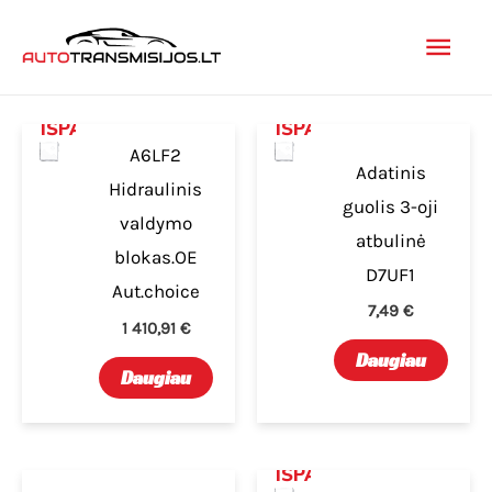
Pereiti
Pagr
prie
turinio
men
IŠPARDUOTA
IŠPARDUOTA
A6LF2
Adatinis
Hidraulinis
guolis 3-oji
valdymo
atbulinė
blokas.OE
D7UF1
Aut.choice
7,49
€
1 410,91
€
Daugiau
Daugiau
IŠPARDUOTA