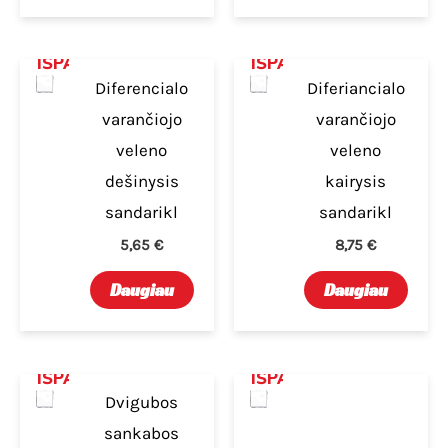
IŠPARDUOTA
IŠPARDUOTA
Diferencialo
Diferiancialo
varančiojo
varančiojo
veleno
veleno
dešinysis
kairysis
sandarikl
sandarikl
5,65
€
8,75
€
Daugiau
Daugiau
IŠPARDUOTA
IŠPARDUOTA
Dvigubos
sankabos