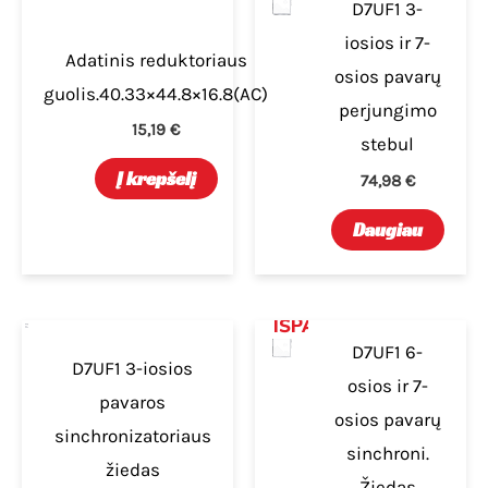
D7UF1 3-
iosios ir 7-
Adatinis reduktoriaus
osios pavarų
guolis.40.33×44.8×16.8(AC)
perjungimo
15,19
€
stebul
Į krepšelį
74,98
€
Daugiau
IŠPARDUOTA
IŠPARDUOTA
D7UF1 6-
D7UF1 3-iosios
osios ir 7-
pavaros
osios pavarų
sinchronizatoriaus
sinchroni.
žiedas
Žiedas