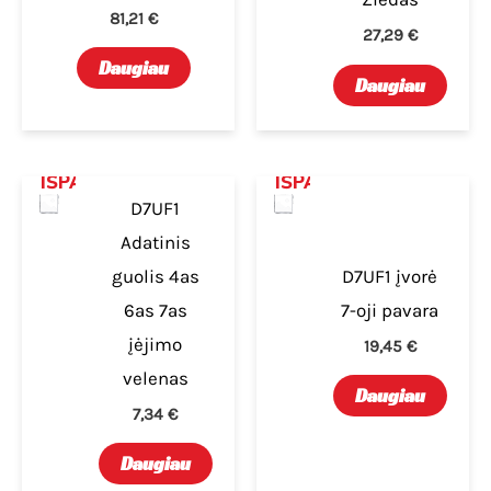
81,21
€
27,29
€
Daugiau
Daugiau
IŠPARDUOTA
IŠPARDUOTA
D7UF1
Adatinis
guolis 4as
D7UF1 įvorė
6as 7as
7-oji pavara
įėjimo
19,45
€
velenas
Daugiau
7,34
€
Daugiau