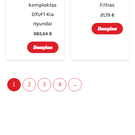
komplektas
Filtras
D7UF1 Kia
21,73
€
Hyundai
Daugiau
983,64
€
Daugiau
1
2
3
4
→