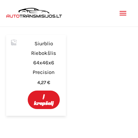
Pereiti
Pagr
prie
turinio
men
Siurblio
Riebokšlis
64x46x6
Precision
4,27
€
Į
krepšelį