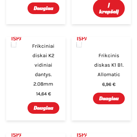
Į
Daugiau
krepšelį
IŠPARDUOTA
IŠPARDUOTA
Frikciniai
diskai K2
Frikcinis
vidiniai
diskas K1 B1.
dantys.
Allomatic
2.08mm
6,96
€
14,64
€
Daugiau
Daugiau
IŠPARDUOTA
IŠPARDUOTA