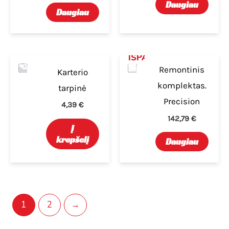
Daugiau
Daugiau
IŠPARDUOTA
Remontinis
Karterio
komplektas.
tarpinė
Precision
4,39
€
142,79
€
Į
krepšelį
Daugiau
1
2
→