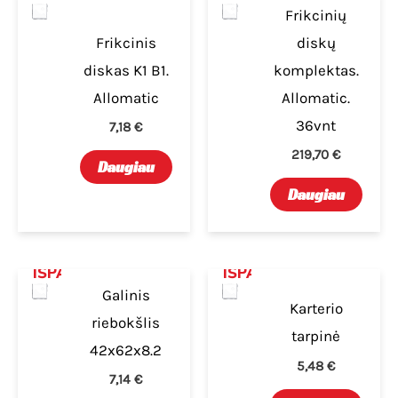
Frikcinių
Frikcinis
diskų
diskas K1 B1.
komplektas.
Allomatic
Allomatic.
36vnt
7,18
€
219,70
€
Daugiau
Daugiau
IŠPARDUOTA
IŠPARDUOTA
Galinis
Karterio
riebokšlis
tarpinė
42x62x8.2
5,48
€
7,14
€