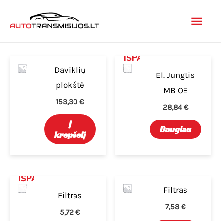
Pereiti
Pagr
prie
turinio
men
IŠPARDUOTA
Daviklių
El. Jungtis
plokštė
MB OE
153,30
€
28,84
€
Į
Daugiau
krepšelį
IŠPARDUOTA
Filtras
Filtras
7,58
€
5,72
€