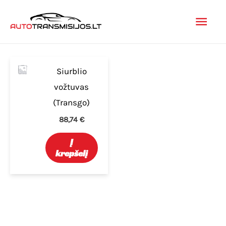
Pereiti
Pagr
prie
turinio
men
Siurblio
vožtuvas
(Transgo)
88,74
€
Į
krepšelį