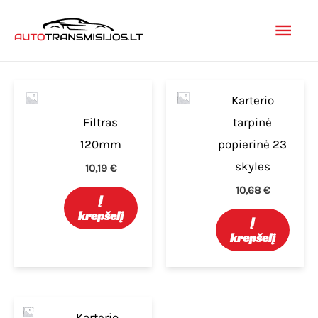
Pereiti
Pagr
prie
turinio
men
Karterio
Filtras
tarpinė
120mm
popierinė 23
skyles
10,19
€
10,68
€
Į
krepšelį
Į
krepšelį
Karterio