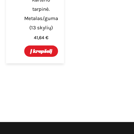
tarpinė.
Metalas/guma
(13 skylių)
41,64
€
Į krepšelį