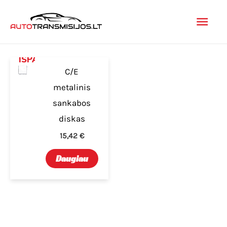
Pereiti
Pagr
prie
turinio
men
IŠPARDUOTA
C/E
metalinis
sankabos
diskas
15,42
€
Daugiau