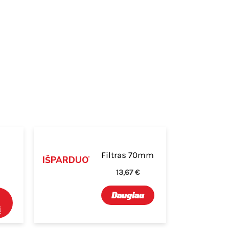
Filtras 70mm
IŠPARDUOTA
13,67
€
Daugiau
į