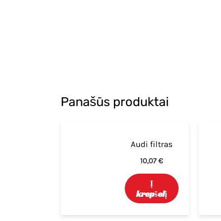
Panašūs produktai
Audi filtras
10,07
€
Į
krepšelį