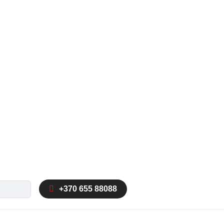
ka
+370 655 88088
autocomplete results are available use up and down arrow