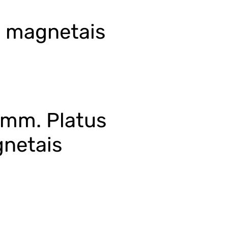
u magnetais
0mm. Platus
netais