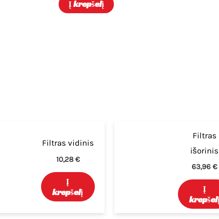
Į krepšelį
magnetais
Filtras
Filtras vidinis
išorinis
10,28
€
63,96
€
Į
Į
krepšelį
krepšel