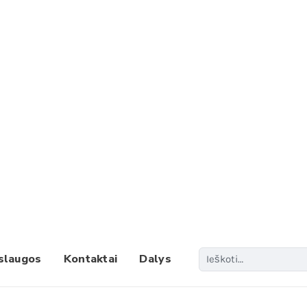
Paieš
slaugos
Kontaktai
Dalys
When 