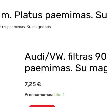
0mm. Platus paemimas. S
atus paemimas. Su magnetais
Audi/VW. filtras 9
produkto
kiekis:
paemimas. Su mag
Audi/VW.
filtras
7,25
€
90mm.
Platus
Prieinamumas:
Liko 1
paemimas.
Su