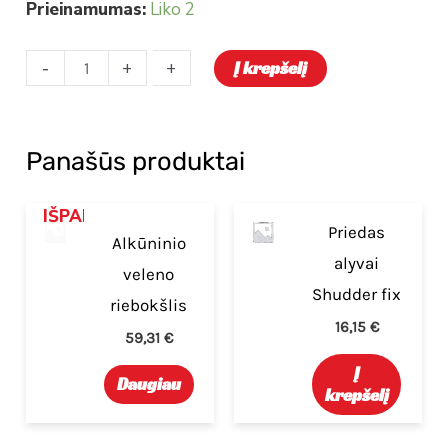
Prieinamumas:
Liko 2
-
-
+
+
Į krepšelį
Panašūs produktai
IŠPARDUOTA
Priedas
Alkūninio
alyvai
veleno
Shudder fix
riebokšlis
16,15
€
59,31
€
Į
Daugiau
krepšelį