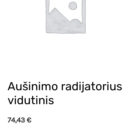
Aušinimo radijatorius
vidutinis
74,43
€