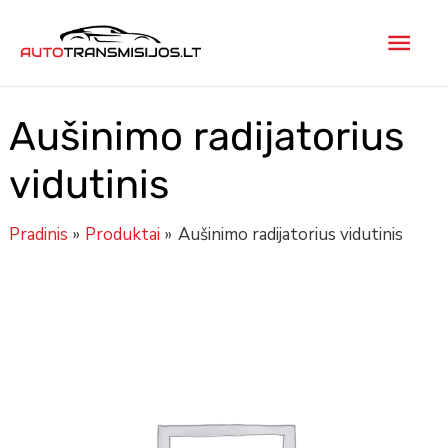
Pereiti
Pagr
prie
turinio
men
Aušinimo radijatorius
vidutinis
Pradinis
Produktai
Aušinimo radijatorius vidutinis
Minus
produkto
Plus
Quantity
kiekis:
Quantity
Aušinimo
radijatorius
vidutinis