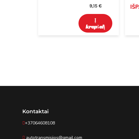
9,15
€
IŠ
Į
krepšelį
Kontaktai
+37064608108
autotransmisijos@gmail.com