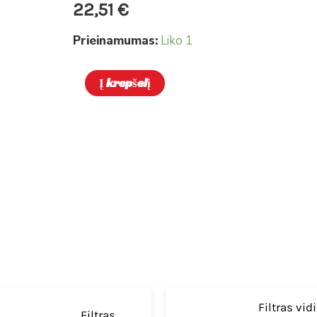
22,51
€
Prieinamumas:
Liko 1
Į krepšelį
Filtras vid
Filtras