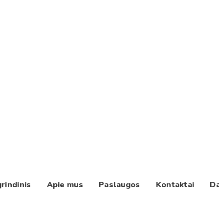
rindinis
Apie mus
Paslaugos
Kontaktai
Da
Paieška