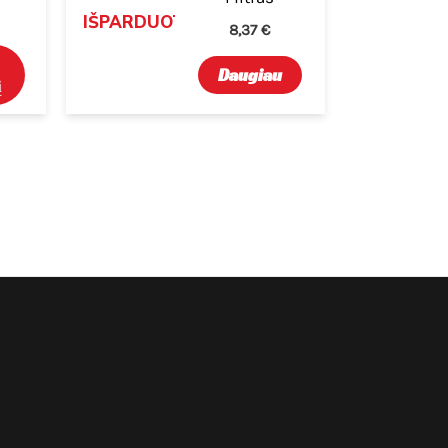
IŠPARDUOTA
8,37
€
Daugiau
į