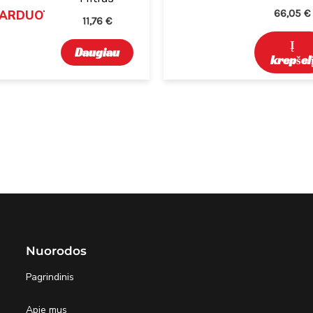
66,05
€
PARDUOTA
11,76
€
Į
Daugiau
krepšel
Nuorodos
Pagrindinis
Apie mus