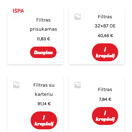
IŠPARDUOTA
Filtras
Filtras
32×87 OE
prisukamas
40,46
€
11,83
€
Į
Daugiau
krepšelį
Filtras su
Filtras
karteriu
7,84
€
91,14
€
Į
Į
krepšelį
krepšelį