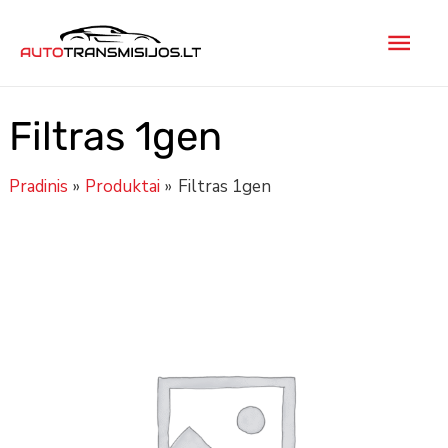
Pereiti
Pagr
prie
turinio
men
Filtras 1gen
Pradinis
Produktai
Filtras 1gen