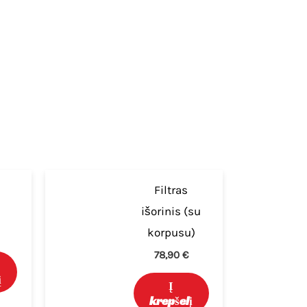
Filtras
išorinis (su
korpusu)
78,90
€
į
Į
krepšelį