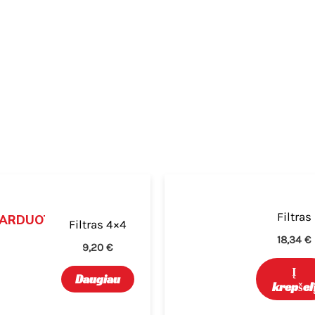
Filtras
PARDUOTA
Filtras 4×4
18,34
€
9,20
€
Į
Daugiau
krepšel