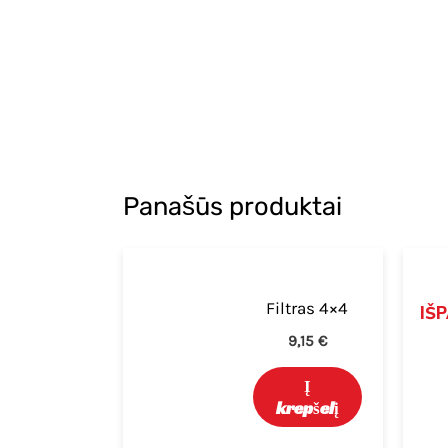
Panašūs produktai
Filtras 4×4
IŠ
9,15
€
Į
krepšelį