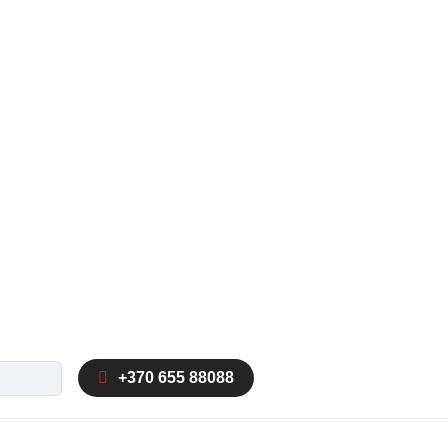
ka
+370 655 88088
autocomplete results are available use up and down arrow