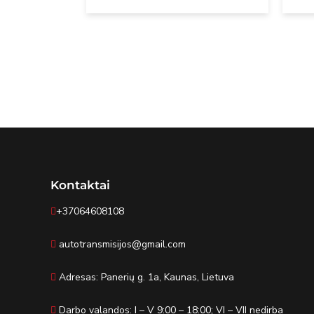
Kontaktai
+37064608108
autotransmisijos@gmail.com
Adresas: Panerių g. 1a, Kaunas, Lietuva
Darbo valandos: I – V 9:00 – 18:00; VI – VII nedirba