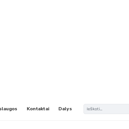
Paieš
slaugos
Kontaktai
Dalys
When 