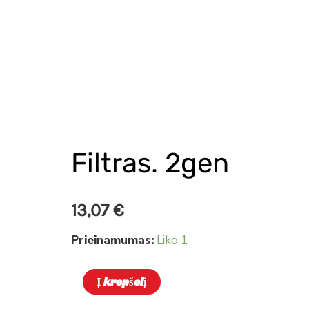
Filtras. 2gen
produkto
kiekis:
Filtras.
13,07
€
2gen
Prieinamumas:
Liko 1
Į krepšelį