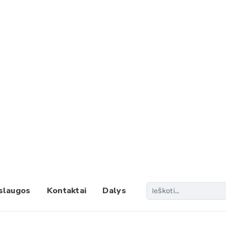
Paieš
slaugos
Kontaktai
Dalys
When 