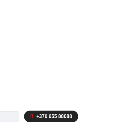
ka
+370 655 88088
autocomplete results are available use up and down arrow