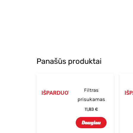
Panašūs produktai
Filtras
IŠPARDUOTA
IŠ
prisukamas
11,83
€
Daugiau