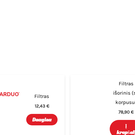
Filtras
išorinis (
PARDUOTA
Filtras
korpusu
12,43
€
78,90
€
Daugiau
Į
krepšel