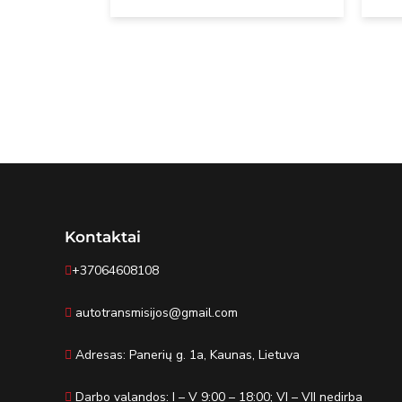
Kontaktai
+37064608108
autotransmisijos@gmail.com
Adresas: Panerių g. 1a, Kaunas, Lietuva
Darbo valandos: I – V 9:00 – 18:00; VI – VII nedirba