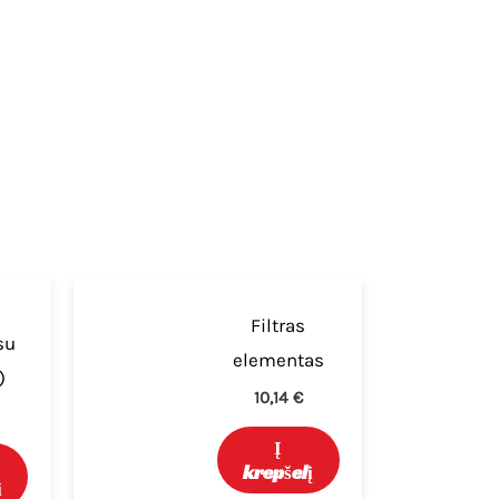
Filtras
su
elementas
)
10,14
€
Į
krepšelį
į