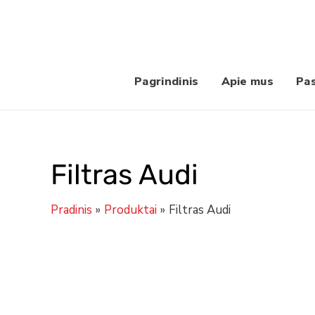
Pereiti
prie
turinio
Pagrindinis
Apie mus
Pa
Filtras Audi
Pradinis
Produktai
Filtras Audi