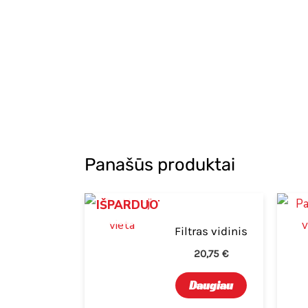
Panašūs produktai
IŠPARDUOTA
Filtras vidinis
20,75
€
Daugiau