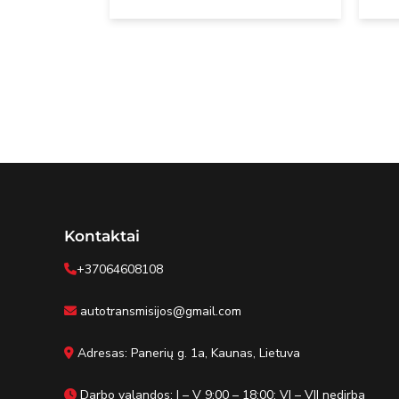
Kontaktai
+37064608108
autotransmisijos@gmail.com
Adresas: Panerių g. 1a, Kaunas, Lietuva
Darbo valandos: I – V 9:00 – 18:00; VI – VII nedirba