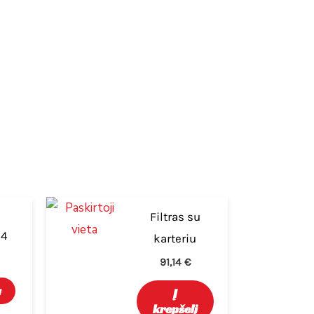
Filtras su
×4
karteriu
91,14
€
u
Į
krepšelį