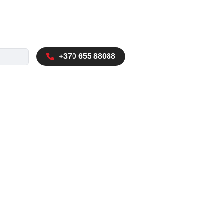
a
+370 655 88088
utocomplete results are available use up and down arrow