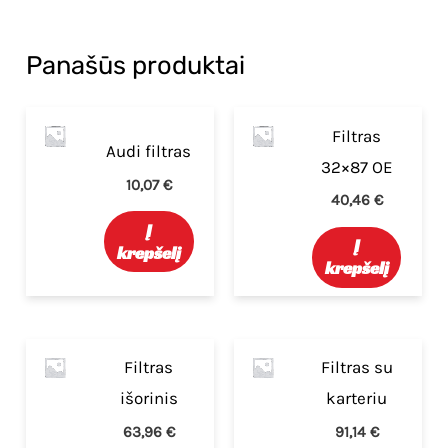
Panašūs produktai
Filtras
Audi filtras
32×87 OE
10,07
€
40,46
€
Į
Į
krepšelį
krepšelį
Filtras
Filtras su
išorinis
karteriu
63,96
€
91,14
€