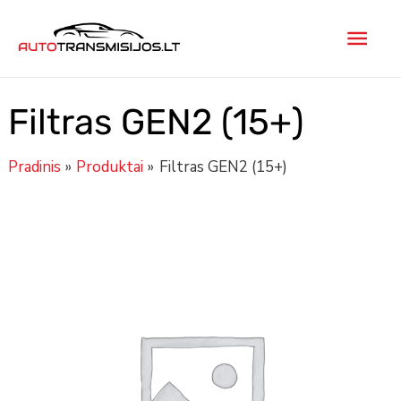
Pereiti
Pagr
prie
turinio
men
Filtras GEN2 (15+)
Pradinis
Produktai
Filtras GEN2 (15+)
produkto
kiekis:
Filtras
GEN2
(15+)