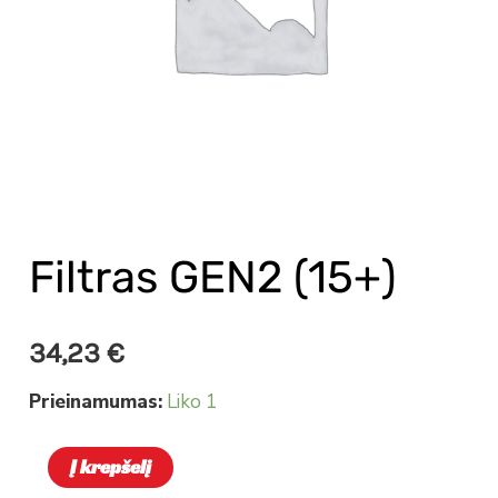
Filtras GEN2 (15+)
34,23
€
Prieinamumas:
Liko 1
Į krepšelį