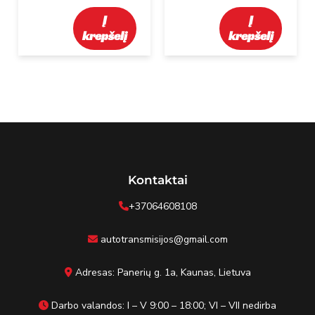
Į
Į
krepšelį
krepšelį
Kontaktai
+37064608108
autotransmisijos@gmail.com
Adresas: Panerių g. 1a, Kaunas, Lietuva
Darbo valandos: I – V 9:00 – 18:00; VI – VII nedirba