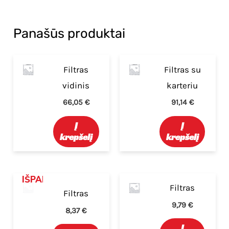
Panašūs produktai
Filtras
Filtras su
vidinis
karteriu
66,05
€
91,14
€
Į
Į
krepšelį
krepšelį
IŠPARDUOTA
Filtras
Filtras
9,79
€
8,37
€
Į