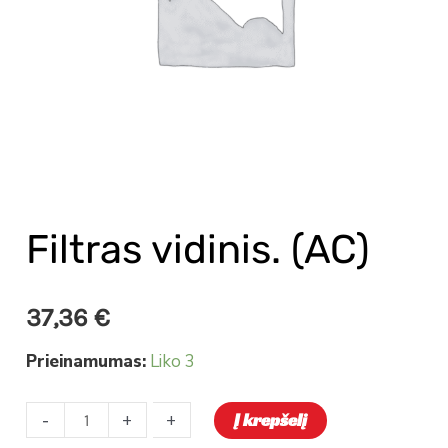
Filtras vidinis. (AC)
37,36
€
Prieinamumas:
Liko 3
-
-
+
+
Į krepšelį