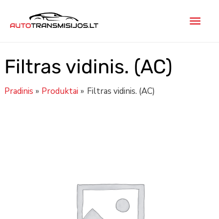
Pereiti
Pagr
prie
turinio
men
Filtras vidinis. (AC)
Pradinis
Produktai
Filtras vidinis. (AC)
Minus
produkto
Plus
Quantity
kiekis:
Quantity
Filtras
vidinis.
(AC)