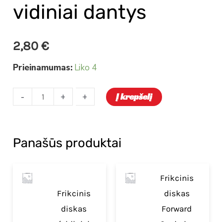
vidiniai dantys
2,80
€
Prieinamumas:
Liko 4
-
-
+
+
Į krepšelį
Panašūs produktai
Frikcinis
Frikcinis
diskas
diskas
Forward