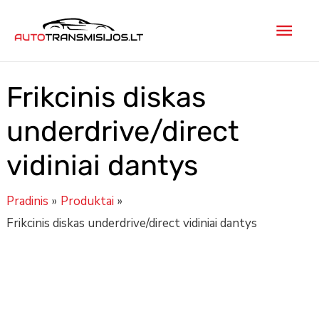
Pereiti
Pagr
prie
turinio
men
Frikcinis diskas
underdrive/direct
vidiniai dantys
Pradinis
Produktai
Frikcinis diskas underdrive/direct vidiniai dantys
Minus
produkto
Plus
Quantity
kiekis:
Quantity
Frikcinis