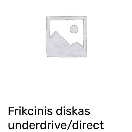
diskas
underdrive/direct
vidiniai
dantys
Frikcinis diskas
underdrive/direct