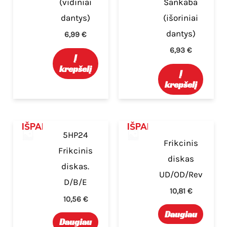
(vidiniai
Sankaba
dantys)
(išoriniai
dantys)
6,99
€
6,93
€
Į
krepšelį
Į
krepšelį
IŠPARDUOTA
IŠPARDUOTA
5HP24
Frikcinis
Frikcinis
diskas
diskas.
UD/OD/Rev
D/B/E
10,81
€
10,56
€
Daugiau
Daugiau