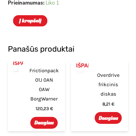
Prieinamumas:
Liko 1
Į krepšelį
Panašūs produktai
IŠPARDUOTA
IŠPARDUOTA
Frictionpack
Overdrive
01J 0AN
frikcinis
0AW
diskas
BorgWarner
8,21
€
120,23
€
Daugiau
Daugiau