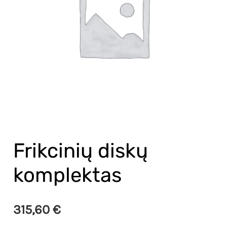
Frikcinių diskų
komplektas
315,60
€