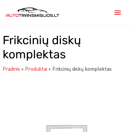
Pereiti
Pagr
prie
turinio
men
Frikcinių diskų
komplektas
Pradinis
Produktai
Frikcinių diskų komplektas
produkto
kiekis:
Frikcinių
diskų
komplektas