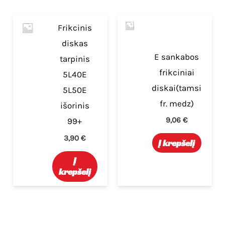
Frikcinis
diskas
E sankabos
tarpinis
frikciniai
5L40E
diskai(tamsi
5L50E
fr. medz)
išorinis
9,06
€
99+
3,90
€
Į krepšelį
Į
krepšelį