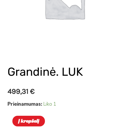
Grandinė. LUK
499,31
€
Prieinamumas:
Liko 1
Į krepšelį