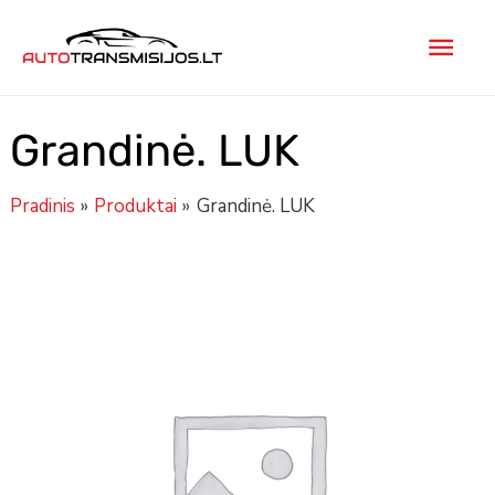
Pereiti
Pagr
prie
turinio
men
Grandinė. LUK
Pradinis
Produktai
Grandinė. LUK
produkto
kiekis:
Grandinė.
LUK