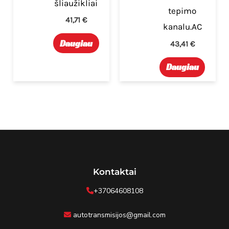
šliaužikliai
tepimo
41,71
€
kanalu.AC
Daugiau
43,41
€
Daugiau
Kontaktai
+37064608108
autotransmisijos@gmail.com