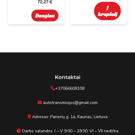
72,27
€
Į
krepšelį
Daugiau
Kontaktai
+37064608108
autotransmisijos@gmail.com
Adresas: Panerių g. 1a, Kaunas, Lietuva
Darbo valandos: I – V 9:00 – 18:00; VI – VII nedirba