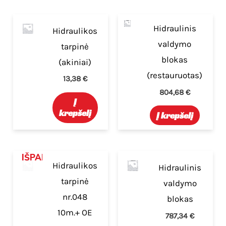
Hidraulinis
Hidraulikos
valdymo
tarpinė
blokas
(akiniai)
(restauruotas)
13,38
€
804,68
€
Į
krepšelį
Į krepšelį
IŠPARDUOTA
Hidraulikos
Hidraulinis
tarpinė
valdymo
nr.048
blokas
10m.+ OE
787,34
€