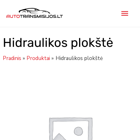
Pereiti
Pagr
prie
turinio
men
Hidraulikos plokštė
Pradinis
Produktai
Hidraulikos plokštė