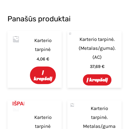
Panašūs produktai
Karterio tarpinė.
Karterio
(Metalas/guma).
tarpinė
(AC)
4,06
€
37,69
€
Į
krepšelį
Į krepšelį
IŠPARDUOTA
Karterio
Karterio
tarpinė.
tarpinė
Metalas/guma