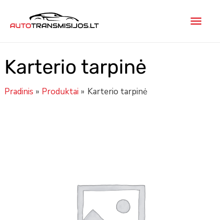
Pereiti
Pagr
prie
turinio
men
Karterio tarpinė
Pradinis
Produktai
Karterio tarpinė
Minus
produkto
Plus
Quantity
kiekis:
Quantity
Karterio
tarpinė