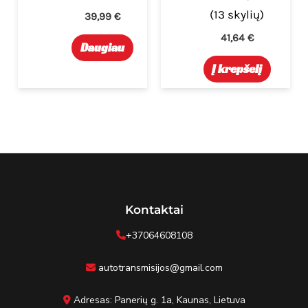
(13 skylių)
39,99
€
41,64
€
Daugiau
Į krepšelį
Kontaktai
+37064608108
autotransmisijos@gmail.com
Adresas: Panerių g. 1a, Kaunas, Lietuva