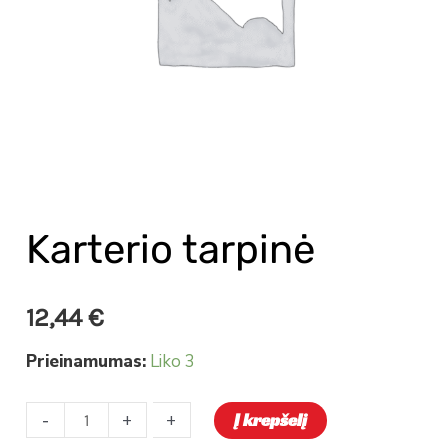
Karterio tarpinė
12,44
€
Prieinamumas:
Liko 3
-
-
+
+
Į krepšelį