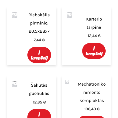
Riebokšlis
Karterio
pirminio.
tarpinė
20.5x28x7
12,44
€
7,44
€
Į
Į
krepšelį
krepšelį
Mechatroniko
Šakutės
remonto
guoliukas
komplektas
12,65
€
138,43
€
Į