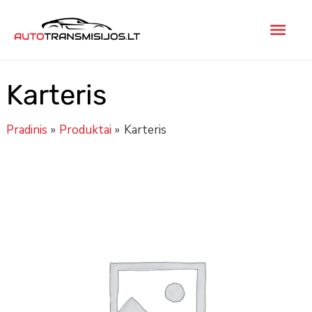
Pereiti
Pagr
prie
turinio
men
Karteris
Pradinis
Produktai
Karteris