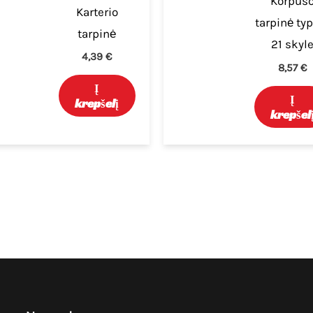
Korpus
Karterio
tarpinė ty
tarpinė
21 skyl
4,39
€
8,57
€
Į
Į
krepšelį
krepšel