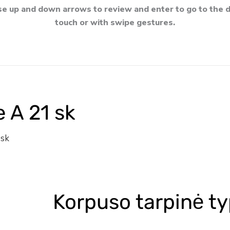
e up and down arrows to review and enter to go to the d
touch or with swipe gestures.
 A 21 sk
 sk
Korpuso tarpinė ty
produkto
kiekis:
Korpuso