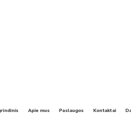
rindinis
Apie mus
Paslaugos
Kontaktai
Da
Paieška