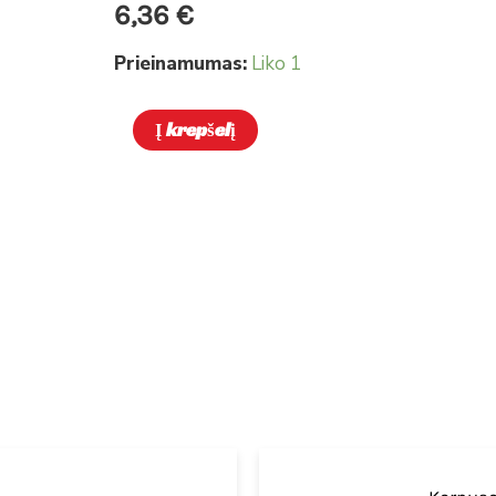
6,36
€
tarpinė
Prieinamumas:
Liko 1
type
A
Į krepšelį
21
sk