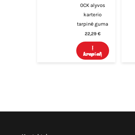
0CK alyvos
karterio
tarpinė guma
22,29
€
Į
krepšelį