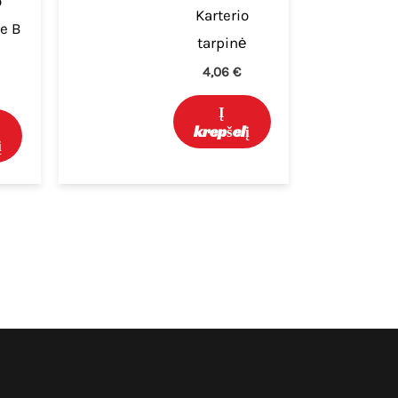
o
Karterio
pe B
tarpinė
e
4,06
€
Į
krepšelį
į