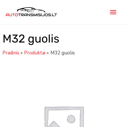
Pereiti
Pagr
prie
turinio
men
M32 guolis
Pradinis
Produktai
M32 guolis