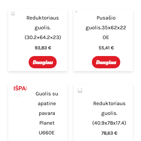
IŠPARDUOTA
IŠPARDUOTA
Reduktoriaus
Pusašio
guolis.
guolis.35x62x22
(30.2×64.2×23)
OE
93,83
€
55,41
€
Daugiau
Daugiau
IŠPARDUOTA
IŠPARDUOTA
Guolis su
apatine
Reduktoriaus
pavara
guolis.
Planet
(40.9x78x17.4)
U660E
78,63
€