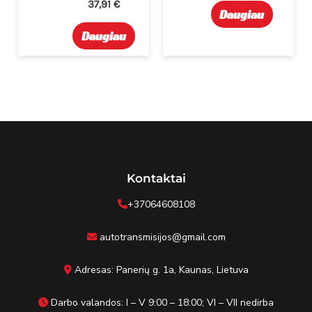
37,91
€
Daugiau
Daugiau
Kontaktai
+37064608108
autotransmisijos@gmail.com
Adresas: Panerių g. 1a, Kaunas, Lietuva
Darbo valandos: I – V 9:00 – 18:00; VI – VII nedirba