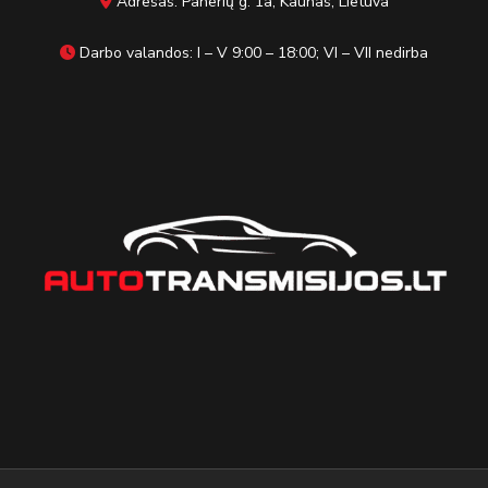
Adresas: Panerių g. 1a, Kaunas, Lietuva
Darbo valandos: I – V 9:00 – 18:00; VI – VII nedirba