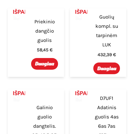
IŠPARDUOTA
IŠPARDUOTA
Guolių
Priekinio
kompl. su
dangčio
tarpinėm
guolis
LUK
58,45
€
432,39
€
Daugiau
Daugiau
IŠPARDUOTA
IŠPARDUOTA
D7UF1
Galinio
Adatinis
guolio
guolis 4as
dangtelis.
6as 7as