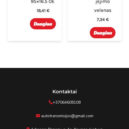
95×16.5 OE
įėjimo
velenas
18,41
€
7,34
€
Daugiau
Daugiau
Kontaktai
+37064608108
autotransmisijos@gmail.com