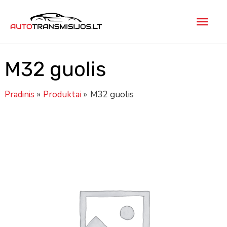
Pereiti
Pagr
prie
turinio
men
M32 guolis
Pradinis
Produktai
M32 guolis