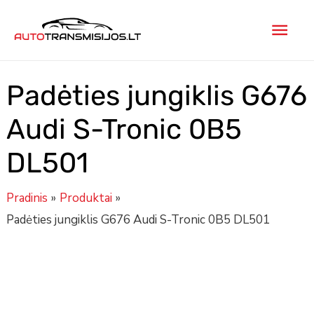
Pereiti
Pagr
prie
turinio
men
Padėties jungiklis G676
Audi S-Tronic 0B5
DL501
Pradinis
Produktai
Padėties jungiklis G676 Audi S-Tronic 0B5 DL501
produkto
kiekis:
Padėties