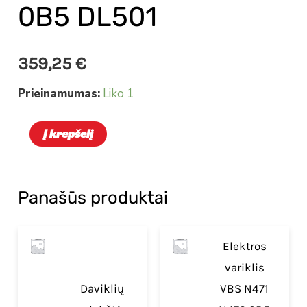
0B5 DL501
359,25
€
Prieinamumas:
Liko 1
Į krepšelį
Panašūs produktai
Elektros
variklis
Daviklių
VBS N471