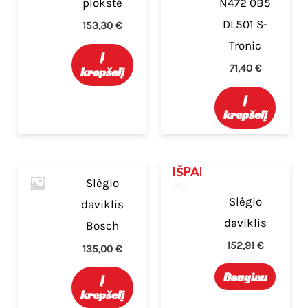
plokštė
N472 0B5
DL501 S-
153,30
€
Tronic
Į
71,40
€
krepšelį
Į
krepšelį
IŠPARDUOTA
Slėgio
Slėgio
daviklis
daviklis
Bosch
152,91
€
135,00
€
Daugiau
Į
krepšelį