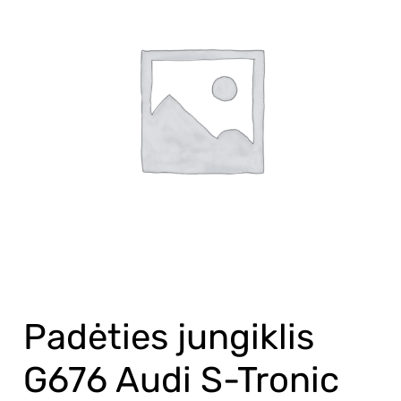
jungiklis
G676
Audi
S-
Tronic
0B5
DL501
Padėties jungiklis
G676 Audi S-Tronic