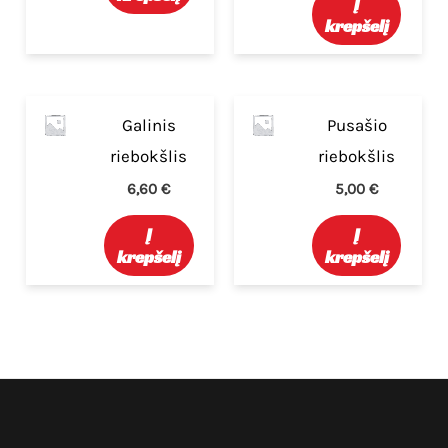
Į
krepšelį
Galinis
Pusašio
riebokšlis
riebokšlis
6,60
€
5,00
€
Į
Į
krepšelį
krepšelį