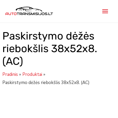
Pereiti
Pagr
prie
turinio
men
Paskirstymo dėžės
riebokšlis 38x52x8.
(AC)
Pradinis
Produktai
Paskirstymo dėžės riebokšlis 38x52x8. (AC)