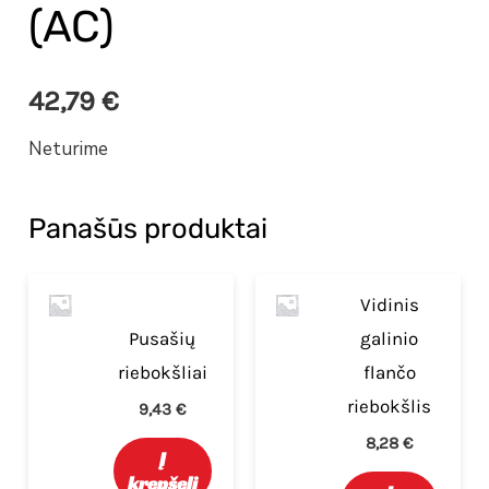
(AC)
42,79
€
Neturime
Panašūs produktai
Vidinis
Pusašių
galinio
riebokšliai
flančo
riebokšlis
9,43
€
8,28
€
Į
krepšelį