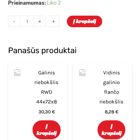
Prieinamumas:
Liko 2
-
-
+
+
Į krepšelį
Panašūs produktai
Galinis
Vidinis
riebokšlis
galinio
RWD
flančo
44x72x8
riebokšlis
30,30
€
8,28
€
Į
Į
krepšelį
krepšelį