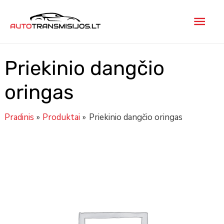
Pereiti
Pagr
prie
turinio
men
Priekinio dangčio
oringas
Pradinis
Produktai
Priekinio dangčio oringas
Minus
produkto
Plus
Quantity
kiekis:
Quantity
Priekinio
dangčio
oringas