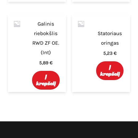
Galinis
riebokšlis
Statoriaus
RWD ZF OE.
oringas
(Int)
5,23
€
5,89
€
Į
krepšelį
Į
krepšelį