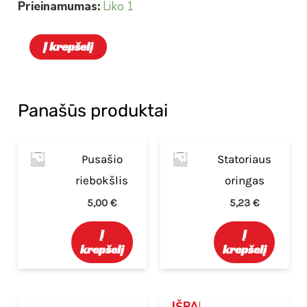
Prieinamumas:
Liko 1
Į krepšelį
Panašūs produktai
Pusašio
Statoriaus
riebokšlis
oringas
5,00
€
5,23
€
Į
Į
krepšelį
krepšelį
IŠPARDUOTA