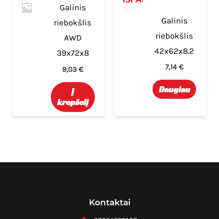
Galinis
Galinis
riebokšlis
riebokšlis
AWD
42x62x8.2
39x72x8
7,14
€
9,03
€
Daugiau
Į
krepšelį
Kontaktai