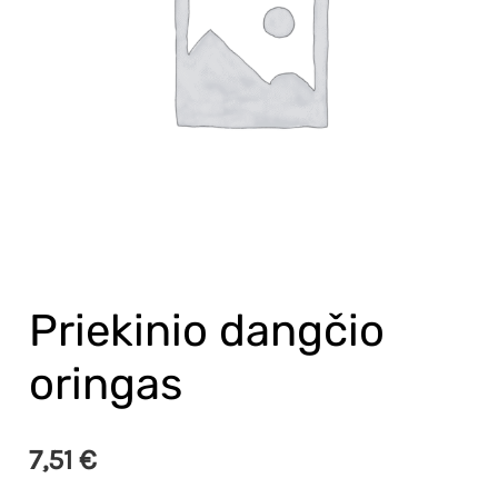
Priekinio dangčio
oringas
7,51
€