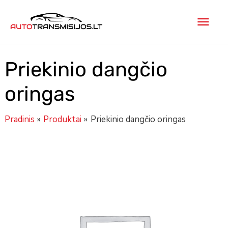
Pereiti
Pagr
prie
turinio
men
Priekinio dangčio
oringas
Pradinis
Produktai
Priekinio dangčio oringas
produkto
kiekis:
Priekinio
dangčio
oringas