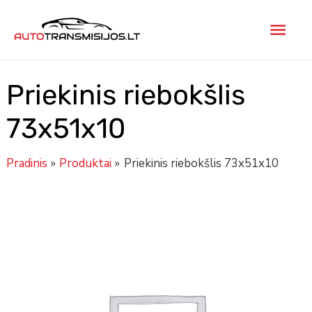
Pereiti
Pagr
prie
turinio
men
Priekinis riebokšlis
73x51x10
Pradinis
Produktai
Priekinis riebokšlis 73x51x10
produkto
kiekis:
Priekinis
riebokšlis
73x51x10