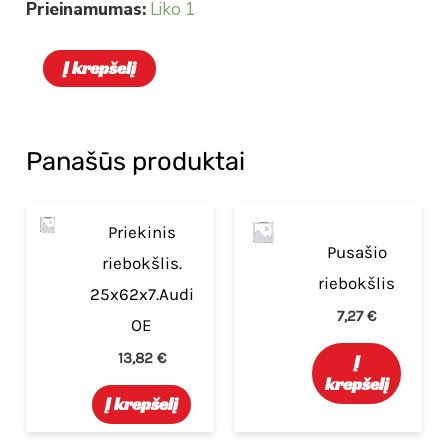
Prieinamumas:
Liko 1
Į krepšelį
Panašūs produktai
Priekinis
Pusašio
riebokšlis.
riebokšlis
25x62x7.Audi
7,27
€
OE
13,82
€
Į
krepšelį
Į krepšelį