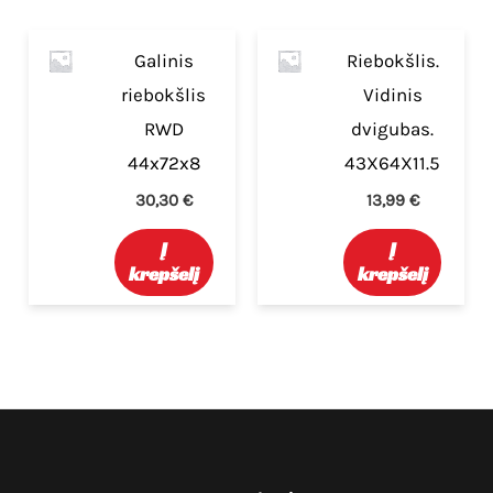
Galinis
Riebokšlis.
riebokšlis
Vidinis
RWD
dvigubas.
44x72x8
43X64X11.5
30,30
€
13,99
€
Į
Į
krepšelį
krepšelį