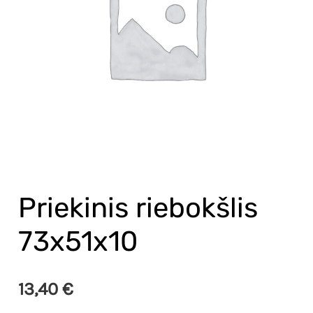
Priekinis riebokšlis
73x51x10
13,40
€