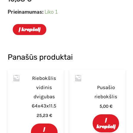
Prieinamumas:
Liko 1
Į krepšelį
Panašūs produktai
Riebokšlis
vidinis
Pusašio
dvigubas
riebokšlis
64x43x11.5
5,00
€
25,23
€
Į
krepšelį
Į