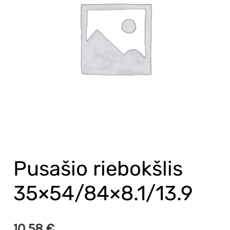
35x54/84x8.1/13.9
Pusašio riebokšlis
35×54/84×8.1/13.9
10,58
€