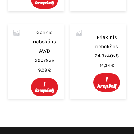
krepšelį
Galinis
Priekinis
riebokšlis
riebokšlis
AWD
24.9x40x8
39x72x8
14,34
€
9,03
€
Į
Į
krepšelį
krepšelį