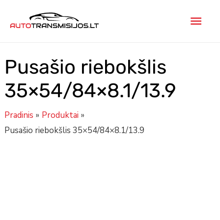
Pereiti
Pagr
prie
turinio
men
Pusašio riebokšlis
35×54/84×8.1/13.9
Pradinis
Produktai
Pusašio riebokšlis 35×54/84×8.1/13.9
produkto
kiekis:
Pusašio
riebokšlis