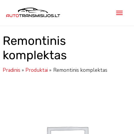
Pereiti
Pagr
prie
turinio
men
Remontinis
komplektas
Pradinis
Produktai
Remontinis komplektas