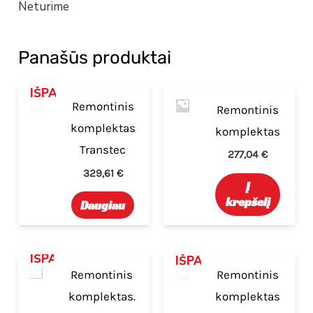
Neturime
Panašūs produktai
IŠPARDUOTA
Remontinis
Remontinis
komplektas
komplektas
Transtec
277,04
€
329,61
€
Į
krepšelį
Daugiau
IŠPARDUOTA
IŠPARDUOTA
Remontinis
Remontinis
komplektas.
komplektas