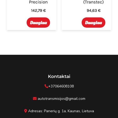
Precision
(Transtec)
142,79
€
94,63
€
Daugiau
Daugiau
Kontaktai
+37064608108
autotransmisijos@gmail.com
Adresas: Panerių g. 1a, Kaunas, Lietuva