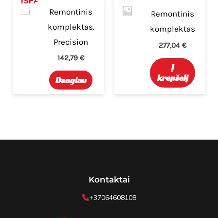
IŠPARDUOTA
Remontinis
Remontinis
komplektas.
komplektas
Precision
277,04
€
142,79
€
Į
krepšelį
Daugiau
Kontaktai
+37064608108