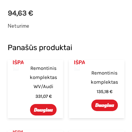
94,63
€
Neturime
Panašūs produktai
IŠPARDUOTA
IŠPARDUOTA
Remontinis
Remontinis
komplektas
komplektas
WV/Audi
135,18
€
331,07
€
Daugiau
Daugiau