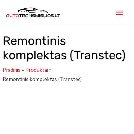
Pereiti
Pagr
prie
turinio
men
Remontinis
komplektas (Transtec)
Pradinis
Produktai
Remontinis komplektas (Transtec)