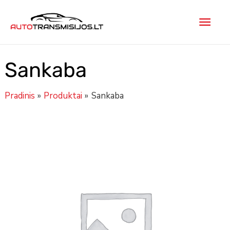
Pereiti
Pagr
prie
turinio
men
Sankaba
Pradinis
Produktai
Sankaba
produkto
kiekis:
Sankaba