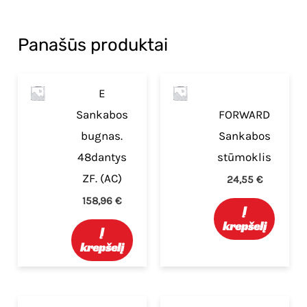
Panašūs produktai
E
Sankabos
FORWARD
bugnas.
Sankabos
48dantys
stūmoklis
ZF. (AC)
24,55
€
158,96
€
Į
krepšelį
Į
krepšelį