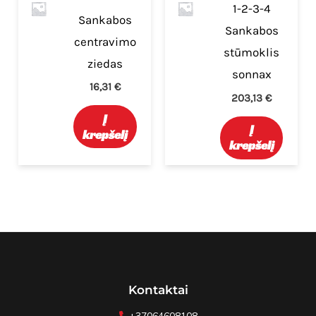
1-2-3-4
Sankabos
Sankabos
centravimo
stūmoklis
ziedas
sonnax
16,31
€
203,13
€
Į
Į
krepšelį
krepšelį
Kontaktai