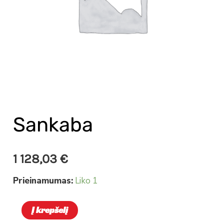
Sankaba
1 128,03
€
Prieinamumas:
Liko 1
Į krepšelį