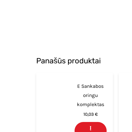
Panašūs produktai
E Sankabos
oringu
komplektas
10,03
€
Į