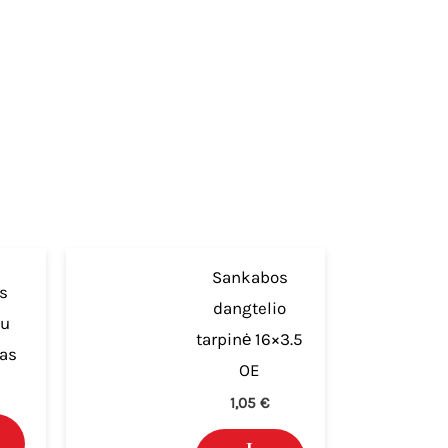
Sankabos
s
dangtelio
iu
tarpinė 16×3.5
as
OE
1,05
€