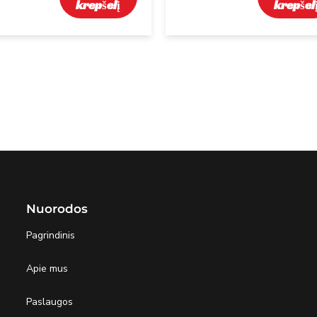
krepšelį
krepšel
Nuorodos
Pagrindinis
Apie mus
Paslaugos