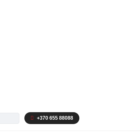
ka
+370 655 88088
autocomplete results are available use up and down arrow