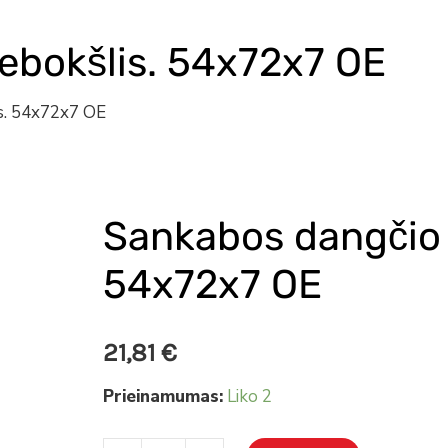
ebokšlis. 54x72x7 OE
is. 54x72x7 OE
Sankabos dangčio r
produkto
kiekis:
54x72x7 OE
Sankabos
dangčio
21,81
€
riebokšlis.
54x72x7
Prieinamumas:
Liko 2
OE