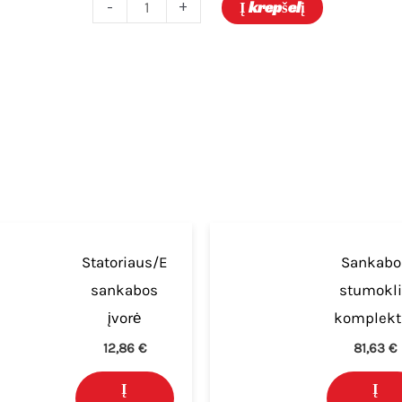
-
+
Į krepšelį
Statoriaus/E
Sankabo
sankabos
stumokl
įvorė
komplekt
12,86
€
81,63
€
Į
Į