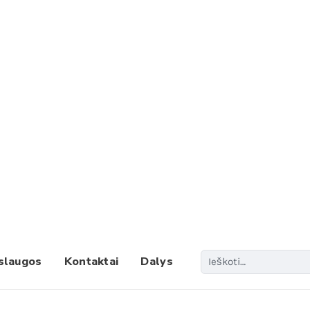
Paieš
slaugos
Kontaktai
Dalys
When 