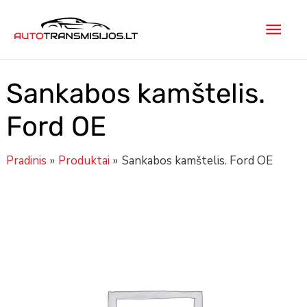
Pereiti
Pagr
prie
turinio
men
Sankabos kamštelis.
Ford OE
Pradinis
Produktai
Sankabos kamštelis. Ford OE