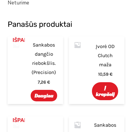
Neturime
Panašūs produktai
IŠPARDUOTA
Sankabos
Įvorė OD
dangčio
Clutch
riebokšlis.
maža
(Precision)
10,59
€
7,26
€
Į
krepšelį
Daugiau
IŠPARDUOTA
Sankabos