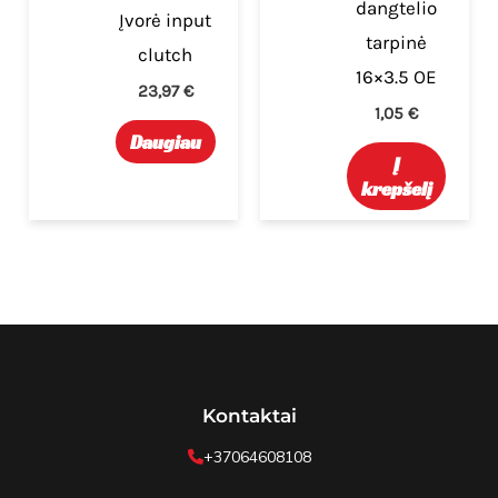
dangtelio
Įvorė input
tarpinė
clutch
16×3.5 OE
23,97
€
1,05
€
Daugiau
Į
krepšelį
Kontaktai
+37064608108