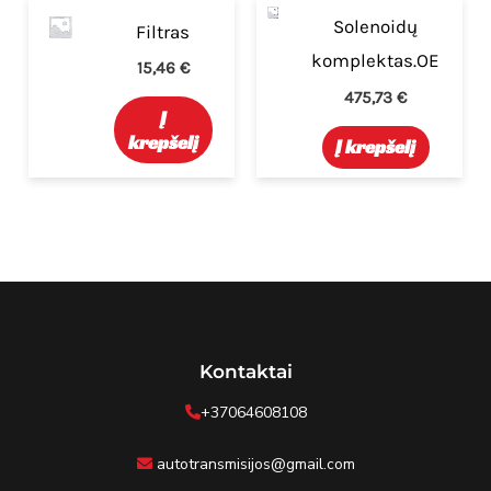
Solenoidų
Filtras
komplektas.OE
15,46
€
475,73
€
Į
krepšelį
Į krepšelį
Kontaktai
+37064608108
autotransmisijos@gmail.com