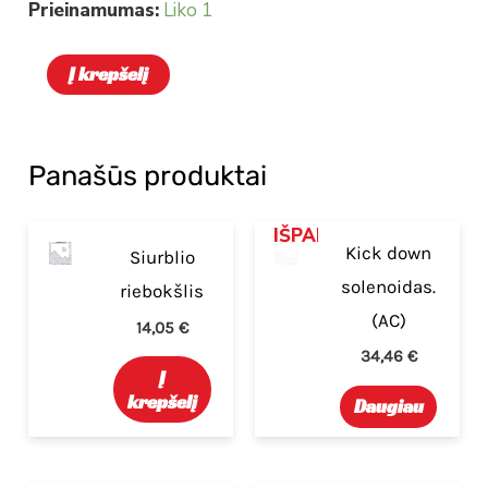
Prieinamumas:
Liko 1
Į krepšelį
Panašūs produktai
IŠPARDUOTA
Kick down
Siurblio
solenoidas.
riebokšlis
(AC)
14,05
€
34,46
€
Į
krepšelį
Daugiau