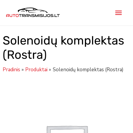
Pereiti
Pagr
prie
turinio
men
Solenoidų komplektas
(Rostra)
Pradinis
Produktai
Solenoidų komplektas (Rostra)
produkto
kiekis:
Solenoidų
komplektas
(Rostra)