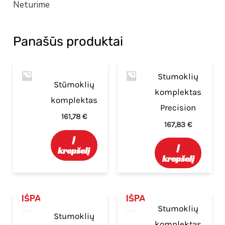
Neturime
Panašūs produktai
Stumoklių
Stūmoklių
komplektas
komplektas
Precision
161,78
€
167,83
€
Į
Į
krepšelį
krepšelį
IŠPARDUOTA
IŠPARDUOTA
Stumoklių
Stumoklių
komplektas