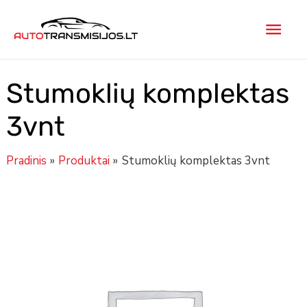
Pereiti
Pagr
prie
turinio
men
Stumoklių komplektas
3vnt
Pradinis
Produktai
Stumoklių komplektas 3vnt