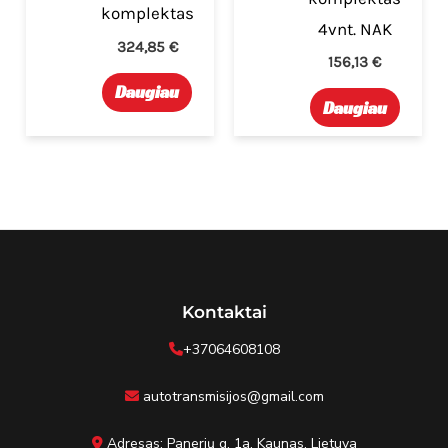
komplektas
4vnt. NAK
324,85
€
156,13
€
Daugiau
Daugiau
Kontaktai
+37064608108
autotransmisijos@gmail.com
Adresas: Panerių g. 1a, Kaunas, Lietuva