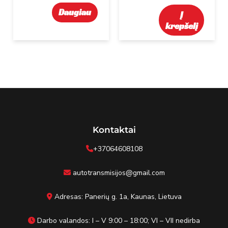
Daugiau
Į
krepšelį
Kontaktai
+37064608108
autotransmisijos@gmail.com
Adresas: Panerių g. 1a, Kaunas, Lietuva
Darbo valandos: I – V 9:00 – 18:00; VI – VII nedirba