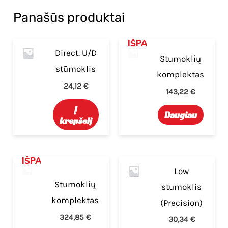
Panašūs produktai
IŠPARDUOTA
Direct. U/D
Stumoklių
stūmoklis
komplektas
24,12
€
143,22
€
Į
Daugiau
krepšelį
IŠPARDUOTA
Low
Stumoklių
stumoklis
komplektas
(Precision)
324,85
€
30,34
€