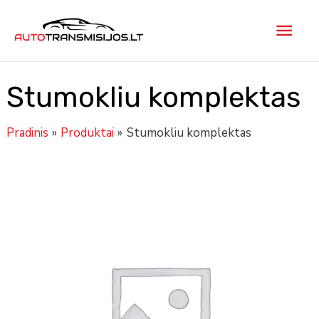
Pereiti
Pagr
prie
turinio
men
Stumokliu komplektas
Pradinis
Produktai
Stumokliu komplektas