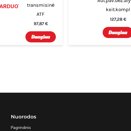
Aut.pav.dėž.al
transmisinė
PARDUOTA
keit.kompl
ATF
127,28
€
97,87
€
Daugiau
Daugiau
Nuorodos
Pagrindinis