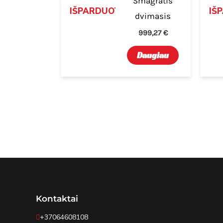
Smagratis
IŠPARDUOTA
IŠ
dvimasis
999,27
€
Daugiau
Kontaktai
+37064608108