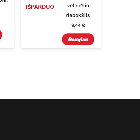
yvos
velenėlio
IŠPARDUOTA
riebokšlis
9,44
€
Daugiau