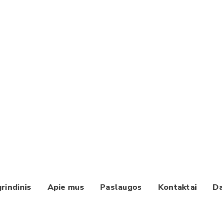
rindinis
Apie mus
Paslaugos
Kontaktai
Da
Paieška