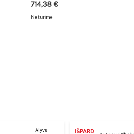
714,38
€
Neturime
Alyva
IŠPARDUOTA