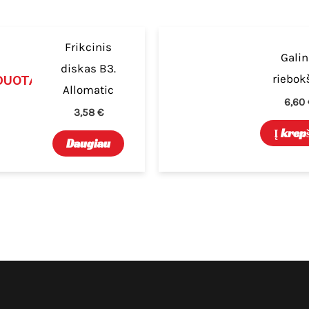
Frikcinis
Galin
diskas B3.
riebok
DUOTA
Allomatic
6,60
3,58
€
Į krep
Daugiau