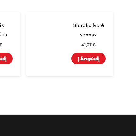
is
Siurblio įvorė
šlis
sonnax
€
41,67
€
šelį
Į krepšelį