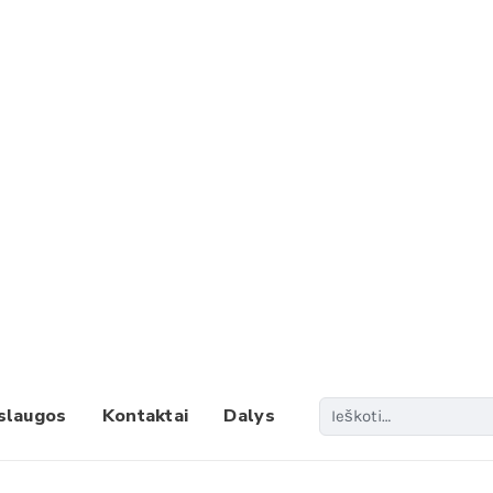
Paieš
slaugos
Kontaktai
Dalys
When 