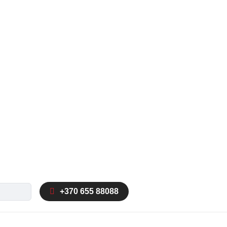
ka
+370 655 88088
autocomplete results are available use up and down arrow