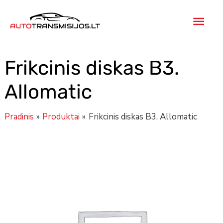
Pereiti
Pagr
prie
turinio
men
Frikcinis diskas B3.
Allomatic
Pradinis
Produktai
Frikcinis diskas B3. Allomatic