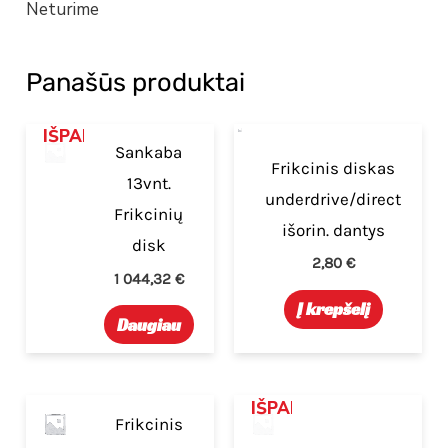
Neturime
Panašūs produktai
IŠPARDUOTA
Sankaba
Frikcinis diskas
13vnt.
underdrive/direct
Frikcinių
išorin. dantys
disk
2,80
€
1 044,32
€
Į krepšelį
Daugiau
IŠPARDUOTA
Frikcinis