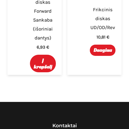
diskas
Frikcinis
Forward
diskas
Sankaba
UD/OD/Rev
(išoriniai
10,81
€
dantys)
6,93
€
Daugiau
Į
krepšelį
Kontaktai