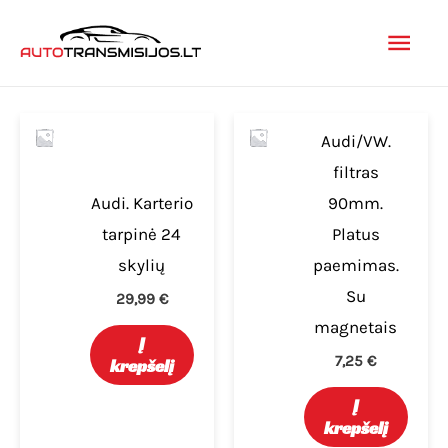
Pereiti
Pagr
prie
turinio
men
Audi/VW.
filtras
Audi. Karterio
90mm.
tarpinė 24
Platus
skylių
paemimas.
Su
29,99
€
magnetais
Į
7,25
€
krepšelį
Į
krepšelį