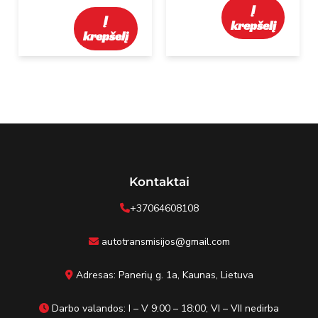
Į
Į
krepšelį
krepšelį
Kontaktai
+37064608108
autotransmisijos@gmail.com
Adresas: Panerių g. 1a, Kaunas, Lietuva
Darbo valandos: I – V 9:00 – 18:00; VI – VII nedirba