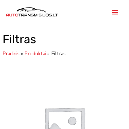
Pereiti
Pagr
prie
turinio
men
Filtras
Pradinis
Produktai
Filtras
produkto
kiekis:
Filtras