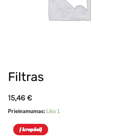
Filtras
15,46
€
Prieinamumas:
Liko 1
Į krepšelį