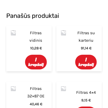
Panašūs produktai
Filtras
Filtras su
vidinis
karteriu
10,28
€
91,14
€
Į
Į
krepšelį
krepšelį
Filtras
Filtras 4×4
32×87 OE
9,15
€
40,46
€