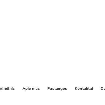
rindinis
Apie mus
Paslaugos
Kontaktai
Da
Paieška