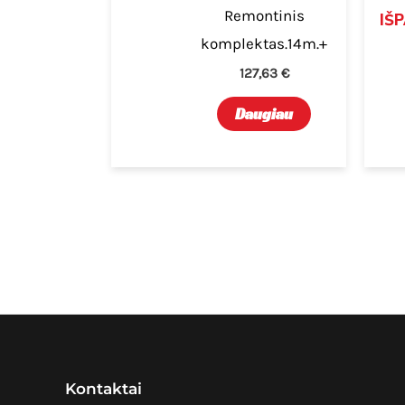
Remontinis
IŠ
komplektas.14m.+
127,63
€
Daugiau
Kontaktai