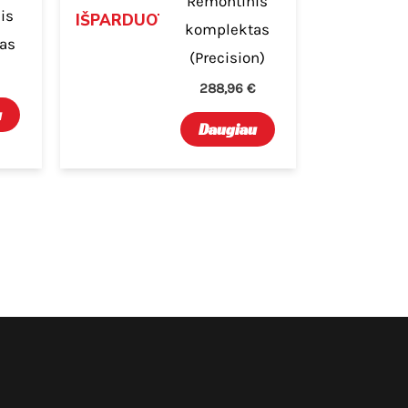
Remontinis
is
IŠPARDUOTA
komplektas
as
(Precision)
288,96
€
u
Daugiau