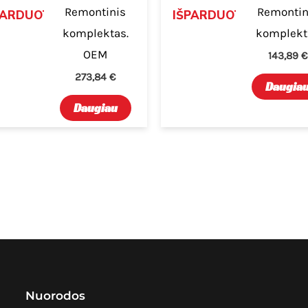
Remontinis
Remontin
PARDUOTA
IŠPARDUOTA
komplektas.
komplekt
OEM
143,89
€
273,84
€
Daugia
Daugiau
Nuorodos