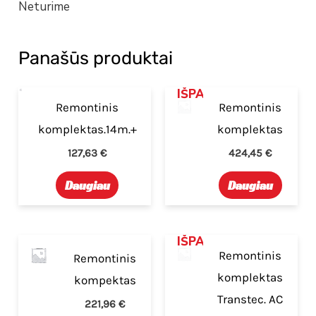
Neturime
Panašūs produktai
IŠPARDUOTA
IŠPARDUOTA
Remontinis
Remontinis
komplektas.14m.+
komplektas
127,63
€
424,45
€
Daugiau
Daugiau
IŠPARDUOTA
Remontinis
Remontinis
komplektas
kompektas
Transtec. AC
221,96
€