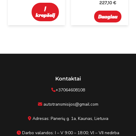
227,10
€
Į
krepšelį
Daugiau
Kontaktai
+37064608108
autotransmisijos@gmail.com
Adresas: Panerių g. 1a, Kaunas, Lietuva
Darbo valandos: I – V 9:00 – 18:00; VI – VII nedirba