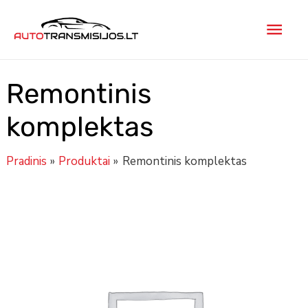
Pereiti
Pagr
prie
turinio
men
Remontinis
komplektas
Pradinis
Produktai
Remontinis komplektas