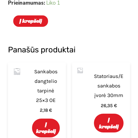
Prieinamumas:
Liko 1
Į krepšelį
Panašūs produktai
Sankabos
Statoriaus/E
dangtelio
sankabos
tarpinė
įvorė 30mm
25×3 OE
26,35
€
2,18
€
Į
Į
krepšelį
krepšelį