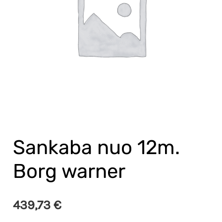
Borg
warner
Sankaba nuo 12m.
Borg warner
439,73
€