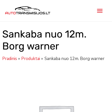
Pereiti
Pagr
prie
turinio
men
Sankaba nuo 12m.
Borg warner
Pradinis
Produktai
Sankaba nuo 12m. Borg warner
produkto
kiekis:
Sankaba
nuo
12m.