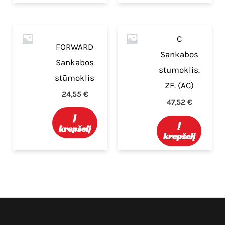
C
FORWARD
Sankabos
Sankabos
stumoklis.
stūmoklis
ZF. (AC)
24,55
€
47,52
€
Į
Į
krepšelį
krepšelį