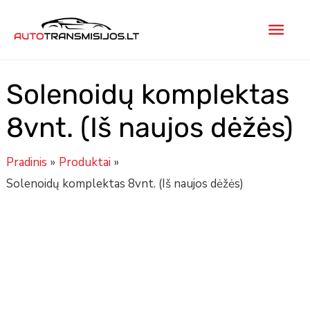
Pereiti
Pagr
prie
turinio
men
Solenoidų komplektas
8vnt. (Iš naujos dėžės)
Pradinis
Produktai
Solenoidų komplektas 8vnt. (Iš naujos dėžės)