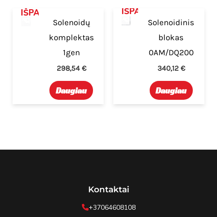
IŠPARDUOTA
IŠPARDUOTA
Solenoidų
Solenoidinis
komplektas
blokas
1gen
0AM/DQ200
298,54
€
340,12
€
Daugiau
Daugiau
Kontaktai
+37064608108