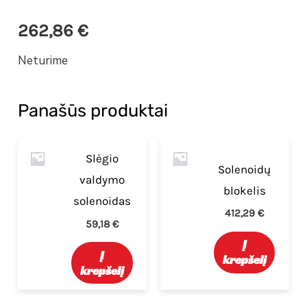
262,86
€
Neturime
Panašūs produktai
Slėgio
Solenoidų
valdymo
blokelis
solenoidas
412,29
€
59,18
€
Į
Į
krepšelį
krepšelį